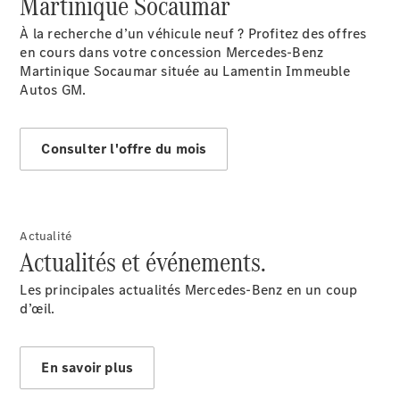
Martinique Socaumar
À la recherche d’un véhicule neuf ? Profitez des offres
en cours dans votre concession Mercedes-Benz
Martinique Socaumar située au Lamentin Immeuble
Après-Vente
Autos GM.
Consulter l'offre du mois
Après-vente
Actualité
Actualités et événements.
Mercedes-
Benz
Les principales actualités Mercedes-Benz en un coup
Services
d’œil.
d'entretien
Accessoires
d’origine
En savoir plus
Prendre un