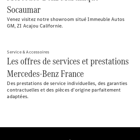
Socaumar
Notre
Groupe
Venez visitez notre showroom situé Immeuble Autos
Actualités
GM, ZI Acajou Californie.
Score
environnemental
2025
Formulaire
Service & Accessoires
Les offres de services et prestations
de contact
Mercedes-Benz France
Des prestations de service individuelles, des garanties
contractuelles et des pièces d'origine parfaitement
adaptées.
Prestataire /